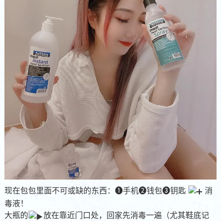
现在包包里面不可或缺的东西：➊手机➋钱包➌钥匙
消
毒液！
大瓶的
放在靠近门口处，回家先消毒一遍（尤其鞋底记