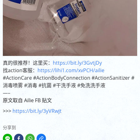
真的很推荐！这里买：
https://bit.ly/3GvtjDy
找action客服：
https://lihi1.com/xvPCH/ailie
#ActionCare
#ActionBodyConnection
#ActionSanitizer
#
消毒喷雾
#消毒
#抗菌
#干洗手液
#免洗洗手液
—–
原文取自 Ailie FB 贴文
>>>
https://bit.ly/3yVRwjt
分享到