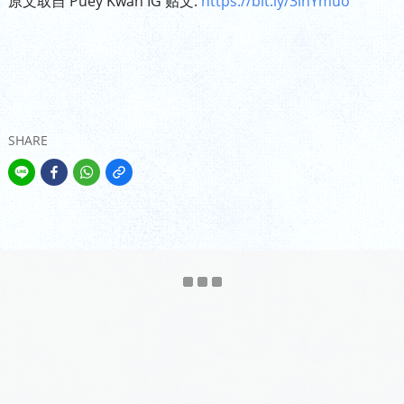
原文取自 Puey Kwan IG 贴文:
https://bit.ly/3lhYmuo
SHARE